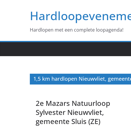
Ga
Hardloopevenem
naar
de
inhoud
Hardlopen met een complete loopagenda!
1,5 km hardlopen Nieuwvliet, gemeente
2e Mazars Natuurloop
Sylvester Nieuwvliet,
gemeente Sluis (ZE)