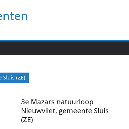
enten
 Sluis (ZE)
3e Mazars natuurloop
Nieuwvliet, gemeente Sluis
(ZE)