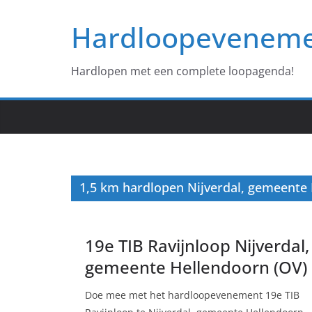
Ga
Hardloopevenem
naar
de
inhoud
Hardlopen met een complete loopagenda!
1,5 km hardlopen Nijverdal, gemeente
19e TIB Ravijnloop Nijverdal,
gemeente Hellendoorn (OV)
Doe mee met het hardloopevenement 19e TIB