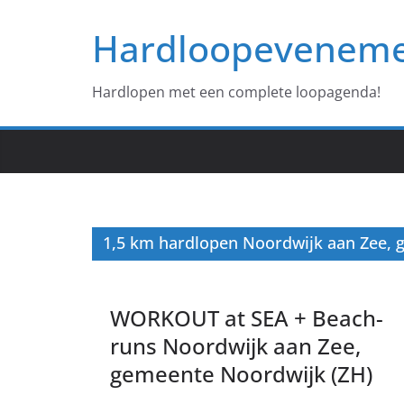
Ga
Hardloopevenem
naar
de
inhoud
Hardlopen met een complete loopagenda!
1,5 km hardlopen Noordwijk aan Zee, 
WORKOUT at SEA + Beach-
runs Noordwijk aan Zee,
gemeente Noordwijk (ZH)