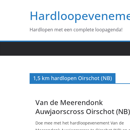
Ga
Hardloopevenem
naar
de
inhoud
Hardlopen met een complete loopagenda!
1,5 km hardlopen Oirschot (NB)
Van de Meerendonk
Auwjaorscross Oirschot (NB)
Doe mee met het hardloopevenement Van de