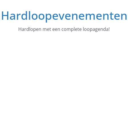
Ga
Hardloopevenementen
naar
de
inhoud
Hardlopen met een complete loopagenda!