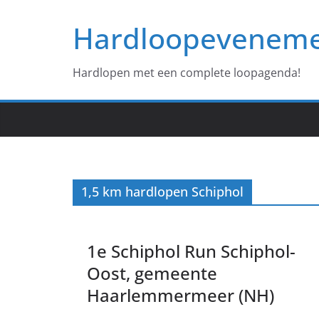
Ga
Hardloopevenem
naar
de
inhoud
Hardlopen met een complete loopagenda!
1,5 km hardlopen Schiphol
1e Schiphol Run Schiphol-
Oost, gemeente
Haarlemmermeer (NH)