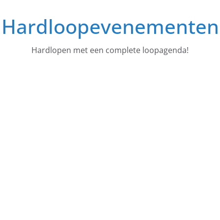
Ga
Hardloopevenementen
naar
de
inhoud
Hardlopen met een complete loopagenda!