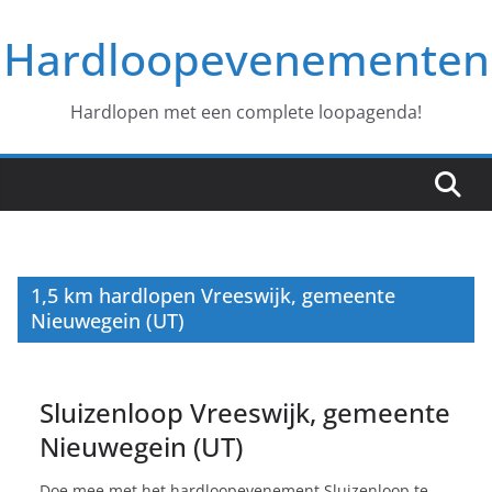
Ga
Hardloopevenementen
naar
de
inhoud
Hardlopen met een complete loopagenda!
1,5 km hardlopen Vreeswijk, gemeente
Nieuwegein (UT)
Sluizenloop Vreeswijk, gemeente
Nieuwegein (UT)
Doe mee met het hardloopevenement Sluizenloop te