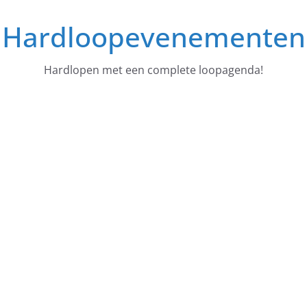
Ga
Hardloopevenementen
naar
de
inhoud
Hardlopen met een complete loopagenda!