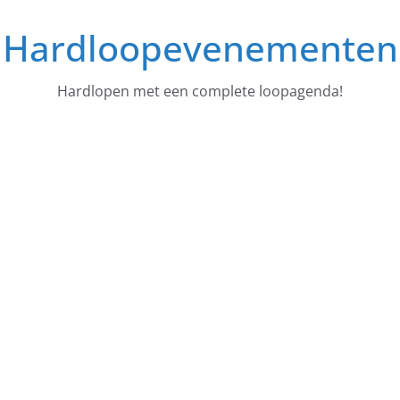
Ga
Hardloopevenementen
naar
de
inhoud
Hardlopen met een complete loopagenda!