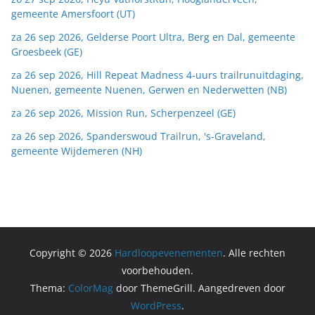
gemeente Amersfoort (UT)
za 26 sep 2026, Gelderse Poort Ultra, Berg en Dal, gemeente
Groesbeek (GE)
za 26 sep 2026, Hill Repeat Madness 4-uurs trailrunuitdaging,
Nuenen, gemeente Nuenen, Gerwen en Nederwetten (NB)
za 26 sep 2026, Mission Run, Scherpenzeel (GE)
za 26 sep 2026, Spanderswoud Trailrun, 's-Graveland,
gemeente Wijdemeren (NH)
Copyright © 2026
Hardloopevenementen
. Alle rechten
voorbehouden.
Thema:
ColorMag
door ThemeGrill. Aangedreven door
WordPress
.