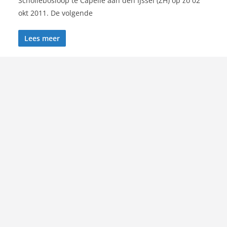
Schollebosloop te Capelle aan den IJssel (ZH) op zo 02
okt 2011. De volgende
Lees meer