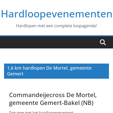
Ga
Hardloopevenementen
naar
de
inhoud
Hardlopen met een complete loopagenda!
1,6 km hardlopen De Mortel, gemeente
Gemert
Commandeijecross De Mortel,
gemeente Gemert-Bakel (NB)
Doe mee met het hardloopevenement