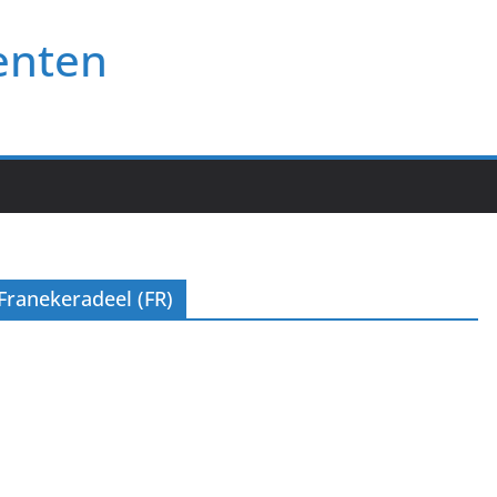
enten
Franekeradeel (FR)