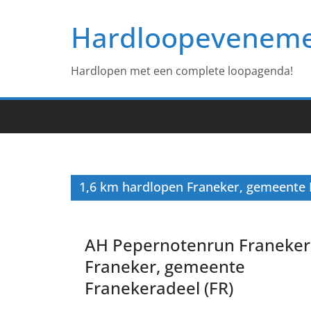
Ga
Hardloopevenem
naar
de
inhoud
Hardlopen met een complete loopagenda!
1,6 km hardlopen Franeker, gemeente 
AH Pepernotenrun Franeker
Franeker, gemeente
Franekeradeel (FR)