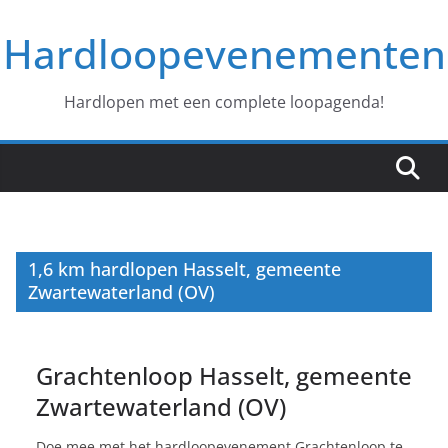
Ga
Hardloopevenementen
naar
de
inhoud
Hardlopen met een complete loopagenda!
1,6 km hardlopen Hasselt, gemeente
Zwartewaterland (OV)
Grachtenloop Hasselt, gemeente
Zwartewaterland (OV)
Doe mee met het hardloopevenement Grachtenloop te