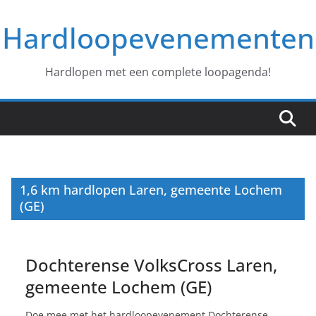
Ga
Hardloopevenementen
naar
de
inhoud
Hardlopen met een complete loopagenda!
1,6 km hardlopen Laren, gemeente Lochem
(GE)
Dochterense VolksCross Laren,
gemeente Lochem (GE)
Doe mee met het hardloopevenement Dochterense