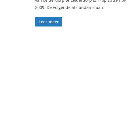
van Leiderdorp te Leiderdorp (ZH) op zo 29 nov
2009. De volgende afstanden staan
Lees meer