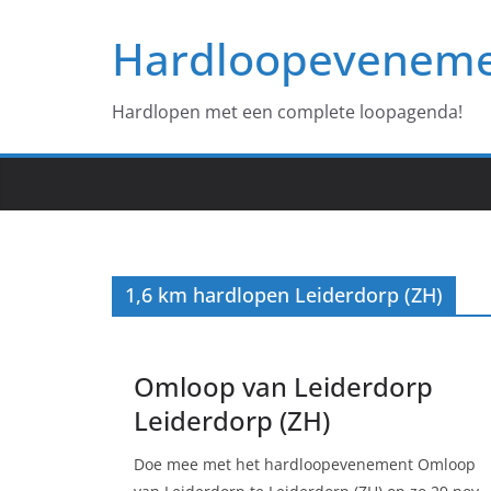
Ga
Hardloopevenem
naar
de
inhoud
Hardlopen met een complete loopagenda!
1,6 km hardlopen Leiderdorp (ZH)
Omloop van Leiderdorp
Leiderdorp (ZH)
Doe mee met het hardloopevenement Omloop