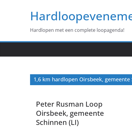
Ga
Hardloopevenem
naar
de
inhoud
Hardlopen met een complete loopagenda!
1,6 km hardlopen Oirsbeek, gemeente S
Peter Rusman Loop
Oirsbeek, gemeente
Schinnen (LI)