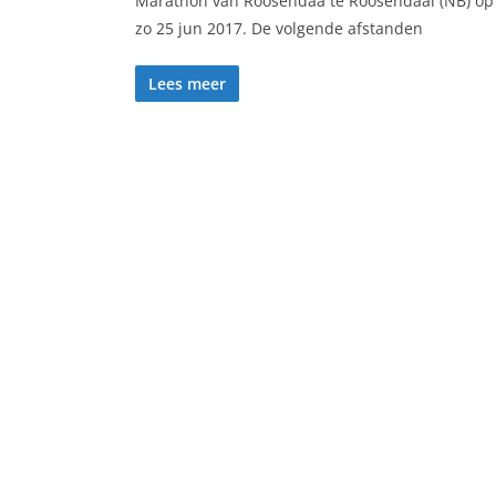
Marathon van Roosendaa te Roosendaal (NB) op
zo 25 jun 2017. De volgende afstanden
Lees meer