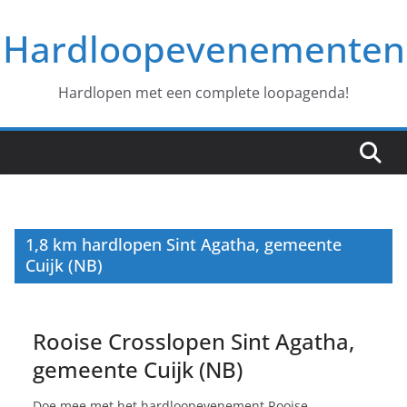
Ga
Hardloopevenementen
naar
de
inhoud
Hardlopen met een complete loopagenda!
1,8 km hardlopen Sint Agatha, gemeente
Cuijk (NB)
Rooise Crosslopen Sint Agatha,
gemeente Cuijk (NB)
Doe mee met het hardloopevenement Rooise