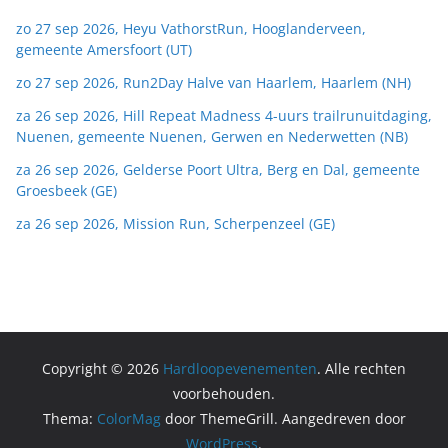
zo 27 sep 2026, Heyu VathorstRun, Hooglanderveen,
gemeente Amersfoort (UT)
zo 27 sep 2026, Run2Day Halve van Haarlem, Haarlem (NH)
za 26 sep 2026, Hill Repeat Madness 4-uurs trailrunuitdaging,
Nuenen, gemeente Nuenen, Gerwen en Nederwetten (NB)
za 26 sep 2026, Gelderse Poort Ultra, Berg en Dal, gemeente
Groesbeek (GE)
za 26 sep 2026, Mission Run, Scherpenzeel (GE)
Copyright © 2026
Hardloopevenementen
. Alle rechten
voorbehouden.
Thema:
ColorMag
door ThemeGrill. Aangedreven door
WordPress
.