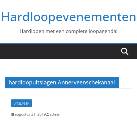
Ga
Hardloopevenementen
naar
de
inhoud
Hardlopen met een complete loopagenda!
hardloopuitslagen Annerveenschekanaal
UITSLAGEN
augustus 21, 2019
admin