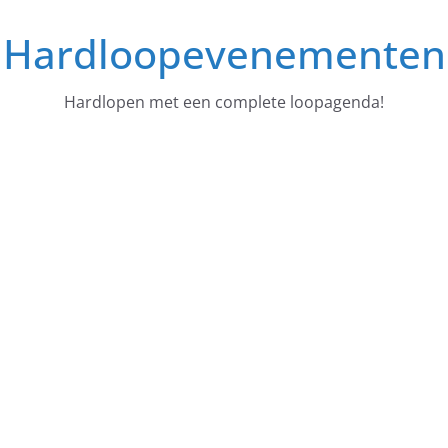
Ga
Hardloopevenementen
naar
de
inhoud
Hardlopen met een complete loopagenda!