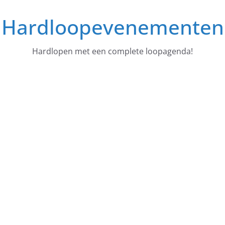
Ga
Hardloopevenementen
naar
de
inhoud
Hardlopen met een complete loopagenda!