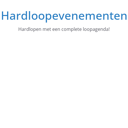
Ga
Hardloopevenementen
naar
de
inhoud
Hardlopen met een complete loopagenda!