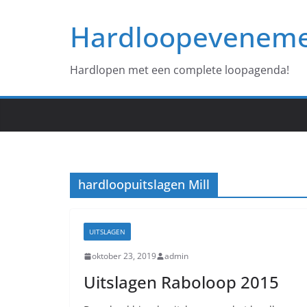
Ga
Hardloopevenem
naar
de
inhoud
Hardlopen met een complete loopagenda!
hardloopuitslagen Mill
UITSLAGEN
oktober 23, 2019
admin
Uitslagen Raboloop 2015