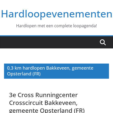
Ga
Hardloopevenementen
naar
de
inhoud
Hardlopen met een complete loopagenda!
0,3 km hardlopen Bakkeveen, gemeente
Opsterland (FR)
3e Cross Runningcenter
Crosscircuit Bakkeveen,
gemeente Opsterland (FR)