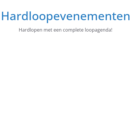
Ga
Hardloopevenementen
naar
de
inhoud
Hardlopen met een complete loopagenda!