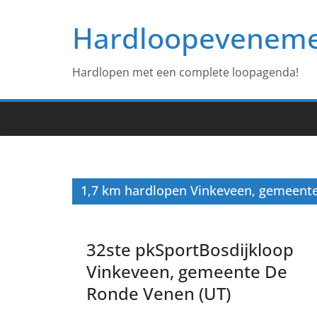
Ga
Hardloopevenem
naar
de
inhoud
Hardlopen met een complete loopagenda!
1,7 km hardlopen Vinkeveen, gemeent
32ste pkSportBosdijkloop
Vinkeveen, gemeente De
Ronde Venen (UT)